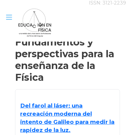
ISSN: 3121-2239
Alternar
Ir
al
navegación
contenido
Fundamentos y
perspectivas para la
enseñanza de la
Física
Del farol al láser: una
recreación moderna del
intento de Galileo para medir la
rapidez de la luz.