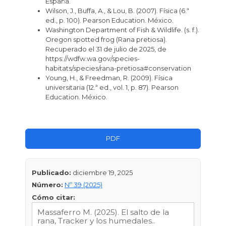
España.
Wilson, J., Buffa, A., & Lou, B. (2007). Física (6.ª
ed., p. 100). Pearson Education. México.
Washington Department of Fish & Wildlife. (s. f.).
Oregon spotted frog (Rana pretiosa).
Recuperado el 31 de julio de 2025, de
https://wdfw.wa.gov/species-
habitats/species/rana-pretiosa#conservation
Young, H., & Freedman, R. (2009). Física
universitaria (12.ª ed., vol. 1, p. 87). Pearson
Education. México.
PDF
Publicado:
diciembre 19, 2025
Número:
Nº 39 (2025)
Cómo citar: