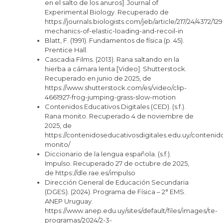
en el salto de los anuros]. Journal of
Experimental Biology. Recuperado de
https://journals.biologists.com/jeb/article/217/24/4372/12
mechanics-of-elastic-loading-and-recoil-in
Blatt, F. (1991). Fundamentos de física (p. 45).
Prentice Hall.
Cascadia Films. (2013). Rana saltando en la
hierba a cámara lenta [Video]. Shutterstock.
Recuperado en junio de 2025, de
https://www.shutterstock.com/es/video/clip-
4661927-frog-jumping-grass-slow-motion
Contenidos Educativos Digitales (CED). (s.f.).
Rana monito. Recuperado 4 de noviembre de
2025, de
https://contenidoseducativosdigitales.edu.uy/contenid
monito/
Diccionario de la lengua española. (s.f.).
Impulso. Recuperado 27 de octubre de 2025,
de https://dle.rae.es/impulso
Dirección General de Educación Secundaria
(DGES). (2024). Programa de Física – 2° EMS.
ANEP Uruguay.
https://www.anep.edu.uy/sites/default/files/images/te-
programas/2024/2-3-