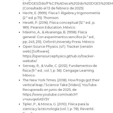
EM/DGES/2do/F%C3%ADsica%202do%20DGES%20EMS
(Consultado el 13 de febrero de 2025)
Hecht, E. (1999). Física 1: Álgebra y trigonometría
(2.ª ed. p.75). Thomson.
Hewitt, P. (2016). Física conceptual (12.ª ed., p.
189). Pearson Education. México.
Máximo, A., & Alvarenga, B. (1998). Física
general: Con experimentos sencillos (4.ª ed.,
pp. 245, 251). Oxford University Press. México.
Open Source Physics. (s.f.). Tracker (versión
web) [Software].
https://opensourcephysics.github.io/tracker-
website/
Serway, R., & Vuille, C. (2012). Fundamentos de
física (9.ª ed., vol. 1, p. 56). Cengage Learning.
México.
The New York Times. (2018). How frogs got their
vertical leap / Science Take [Video]. YouTube.
Recuperado en junio de 2025, de
https://www.youtube.com/watch?
v=wxvq4XA5Y5Y
Tipler, P., & Mosca, G. (2010). Física para la
ciencia y la tecnología (vol. 1, p. 78). Reverté.