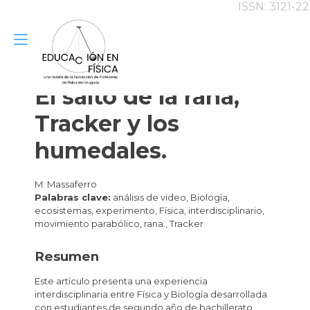
ISSN: 3121-2
Alternar
Ir
al
navegación
contenido
El salto de la rana,
Tracker y los
humedales.
M. Massaferro
Palabras clave:
análisis de video, Biología,
ecosistemas, experimento, Física, interdisciplinario,
movimiento parabólico, rana., Tracker
Resumen
Este artículo presenta una experiencia
interdisciplinaria entre Física y Biología desarrollada
con estudiantes de segundo año de bachillerato