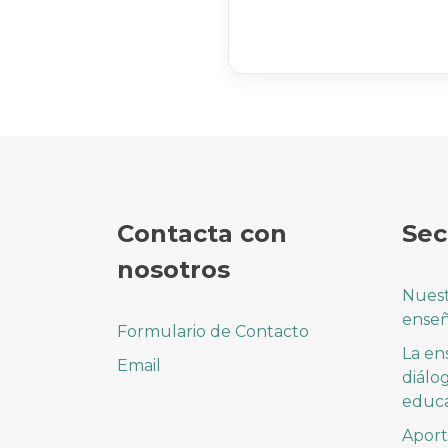
Contacta con
Sec
nosotros
Nuest
ense
Formulario de Contacto
La en
Email
diálog
educa
Aport