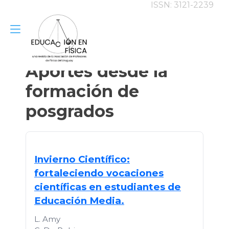
ISSN: 3121-2239
Alternar
Ir
al
navegación
contenido
Aportes desde la
formación de
posgrados
Invierno Científico:
fortaleciendo vocaciones
científicas en estudiantes de
Educación Media.
L. Amy