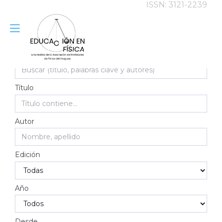
ISSN: 3121-2239
Alternar
Ir
al
navegación
contenido
Buscar
Título
Autor
Edición
Año
Desde