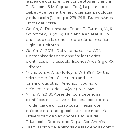
la idea de comprender conceptos en ciencia.
En S. Lipina & M. Sigman (Eds.), La pizarra de
Babel: Puentes entre neurociencia, psicología
y educación (1.ª ed., pp. 279–298). Buenos Aires:
Libros del Zorzal.
Gellón, G., Rosenvasser Feher, E., Furman, M., &
Golombek, D. (2018). La ciencia en el aula: Lo
que nos dice la ciencia sobre cómo enseñarla.
Siglo XXI Editores.
Gellón, G. (2019). Del sistema solar al ADN:
Contar historias para enseñar las teorías
científicas en la escuela. Buenos Aires: Siglo XXI
Editores.
Michelson, A. A., & Morley, E. W. (1887). On the
relative motion of the Earth and the
luminiferous ether. American Journal of
Science, 3rd series, 34(203), 333–345.
Minzi, A. (2018). Aprender competencias
científicas en la Universidad: estudio sobre la
incidencia de un curso cuatrimestral con
enfoque en la indagación (tesis de maestría).
Universidad de San Andrés, Escuela de
Educación. Repositorio Digital San Andrés.
La utilización de la historia de las ciencias como