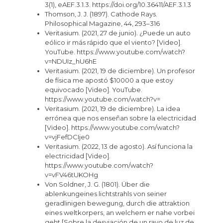
3(1), eAEF.3.1.3. https://doi.org/10.36411/AEF.3.1.3
Thomson, J. J. (1897). Cathode Rays.
Philosophical Magazine, 44, 293–316
Veritasium. (2021, 27 de junio). ¿Puede un auto
eólico ir más rápido que el viento? [Video].
YouTube. https://www.youtube.com/watch?
v=NDUIz_hU6hE
Veritasium. (2021, 19 de diciembre). Un profesor
de física me apostó $10000 a que estoy
equivocado [Video]. YouTube.
https://www.youtube.com/watch?v=
Veritasium. (2021, 19 de diciembre). La idea
errónea que nos enseñan sobre la electricidad
[Video]. https://www.youtube.com/watch?
v=vjFefDCIje0
Veritasium. (2022, 13 de agosto). Así funciona la
electricidad [Video].
https://www.youtube.com/watch?
v=vFV46tUKOHg
Von Soldner, J. G. (1801). Über die
ablenkungeines lichtstrahls von seiner
geradlinigen bewegung, durch die attraktion
eines weltkorpers, an welchem er nahe vorbei
geht [Sobre la desviación de un rayo de luz de