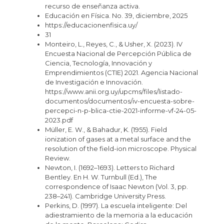
recurso de enseñanza activa.
Educación en Física. No. 39, diciembre, 2025
https://educacionenfisica.uy/
31
Monteiro, L., Reyes, C., & Usher, X. (2023). IV
Encuesta Nacional de Percepción Pública de
Ciencia, Tecnología, Innovación y
Emprendimientos (CTIE) 2021. Agencia Nacional
de Investigación e Innovación.
https://www.anii.org.uy/upcms/files/listado-
documentos/documentos/iv-encuesta-sobre-
percepci-n-p-blica-ctie-2021-informe-vf-24-05-
2023.pdf
Müller, E. W., & Bahadur, K. (1955). Field
ionization of gases at a metal surface and the
resolution of the field-ion microscope. Physical
Review.
Newton, I. (1692–1693). Letters to Richard
Bentley. En H. W. Turnbull (Ed.), The
correspondence of Isaac Newton (Vol. 3, pp.
238–241). Cambridge University Press.
Perkins, D. (1997). La escuela inteligente: Del
adiestramiento de la memoria a la educación