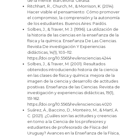
de la mente. Barcelona: Gedisa.
Ritchhart, R., Church, M., & Morrison, K. (2014).
Hacer visible el pensamiento: Cómo promover
el compromiso, la comprensión y la autonomía
de los estudiantes. Buenos Aires: Paidós.
Solbes, J., & Traver, M. J. (1996). La utilización de
la historia de las ciencias en la enseñanza de la
física y la química. Enseñanza De Las Ciencias.
Revista De investigación Y Experiencias
didácticas, 14(1), 103–112.
https://doi.org/10.5565/rev/ensciencias.4244
Solbes, J., & Traver, M. (2001). Resultados
obtenidos introduciendo historia de la ciencia
en las clases de física y química: mejora de la
imagen de la ciencia y desarrollo de actitudes
positivas. Enseñanza de las Ciencias. Revista de
investigación y experiencias didácticas, 19(1),
151-162.
https://doi.org/10.5565/rev/ensciencias.4020
Suárez, Á., Baccino, D., Monteiro, M., & Martí, A.
C. (2021). ¿Cuáles son las actitudes y creencias
en torno a la Ciencia de los profesores y
estudiantes de profesorado de Física del
Uruguay? Avances en la Enseñanza de la Física,