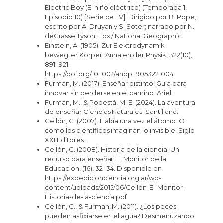
Electric Boy (El niño eléctrico) (Temporada 1,
Episodio 10) [Serie de TV]. Dirigido por B. Pope;
escrito por A. Druyan y S. Soter; narrado por N.
deGrasse Tyson. Fox / National Geographic.
Einstein, A. (1905). Zur Elektrodynamik
bewegter Körper. Annalen der Physik, 322(10),
891–921.
https://doi.org/10.1002/andp.19053221004
Furman, M. (2017). Enseñar distinto: Guía para
innovar sin perderse en el camino. Ariel.
Furman, M., & Podestá, M. E. (2024). La aventura
de enseñar Ciencias Naturales. Santillana.
Gellón, G. (2007). Había una vez el átomo: O
cómo los científicos imaginan lo invisible. Siglo
XXI Editores.
Gellón, G. (2008). Historia de la ciencia: Un
recurso para enseñar. El Monitor de la
Educación, (16), 32–34. Disponible en
https://expedicionciencia.org.ar/wp-
content/uploads/2015/06/Gellon-El-Monitor-
Historia-de-la-ciencia.pdf
Gellón, G., & Furman, M. (2011). ¿Los peces
pueden asfixiarse en el agua? Desmenuzando