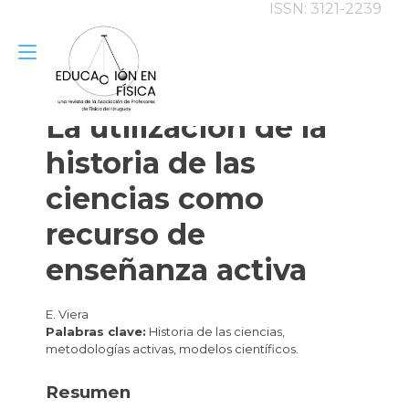
ISSN: 3121-2239
Alternar
Ir
al
navegación
contenido
La utilización de la
historia de las
ciencias como
recurso de
enseñanza activa
E. Viera
Palabras clave:
Historia de las ciencias,
metodologías activas, modelos científicos.
Resumen