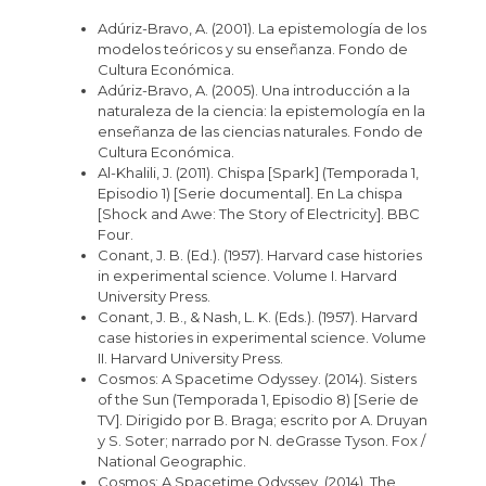
Adúriz-Bravo, A. (2001). La epistemología de los
modelos teóricos y su enseñanza. Fondo de
Cultura Económica.
Adúriz-Bravo, A. (2005). Una introducción a la
naturaleza de la ciencia: la epistemología en la
enseñanza de las ciencias naturales. Fondo de
Cultura Económica.
Al-Khalili, J. (2011). Chispa [Spark] (Temporada 1,
Episodio 1) [Serie documental]. En La chispa
[Shock and Awe: The Story of Electricity]. BBC
Four.
Conant, J. B. (Ed.). (1957). Harvard case histories
in experimental science. Volume I. Harvard
University Press.
Conant, J. B., & Nash, L. K. (Eds.). (1957). Harvard
case histories in experimental science. Volume
II. Harvard University Press.
Cosmos: A Spacetime Odyssey. (2014). Sisters
of the Sun (Temporada 1, Episodio 8) [Serie de
TV]. Dirigido por B. Braga; escrito por A. Druyan
y S. Soter; narrado por N. deGrasse Tyson. Fox /
National Geographic.
Cosmos: A Spacetime Odyssey. (2014). The