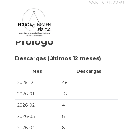
ISSN: 3121-2239
Alternar
Ir
al
navegación
contenido
Prólogo
Descargas (últimos 12 meses)
Mes
Descargas
2025-12
48
2026-01
16
2026-02
4
2026-03
8
2026-04
8